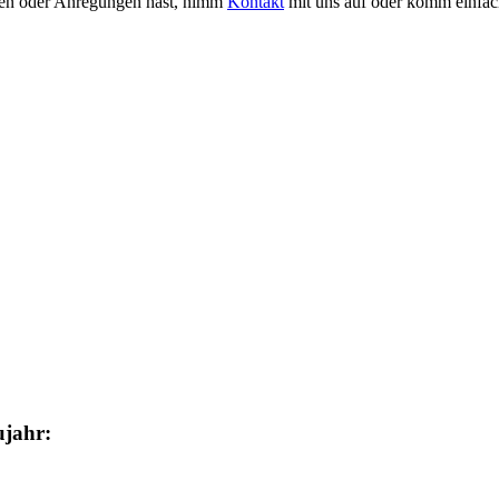
agen oder Anregungen hast, nimm
Kontakt
mit uns auf oder komm einfac
ujahr: