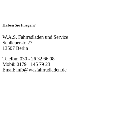
Haben Sie Fragen?
W.A.S. Fahrradladen und Service
Schlieperstr. 27
13507 Berlin
Telefon: 030 - 26 32 66 08
Mobil: 0179 - 145 79 23
Email:
info@wasfahrradladen.de
Unsere Visitenkarte
Öffnungszeiten
Montag: geschlossen
Dienstag - Freitag: 10:00 Uhr - 18:30 Uhr
Samstag: 10:00 Uhr - 14:00 Uhr